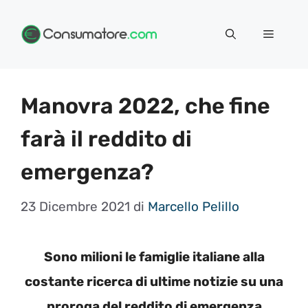
Vai
Menu
al
contenuto
Manovra 2022, che fine
farà il reddito di
emergenza?
23 Dicembre 2021
di
Marcello Pelillo
Sono milioni le famiglie italiane alla
costante ricerca di ultime notizie su una
proroga del reddito di emergenza