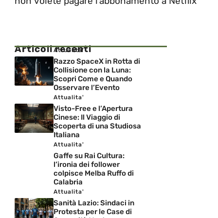
non volete pagare l’abbonamento a Netflix
Articoli recenti
Attualita'
Razzo SpaceX in Rotta di
Collisione con la Luna:
Scopri Come e Quando
Osservare l’Evento
Attualita'
Visto-Free e l’Apertura
Cinese: Il Viaggio di
Scoperta di una Studiosa
Italiana
Attualita'
Gaffe su Rai Cultura:
l’ironia dei follower
colpisce Melba Ruffo di
Calabria
Attualita'
Sanità Lazio: Sindaci in
Protesta per le Case di